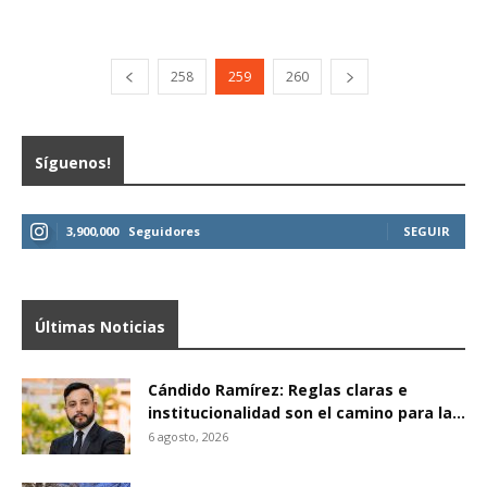
258
259
260
Síguenos!
3,900,000
Seguidores
SEGUIR
Últimas Noticias
Cándido Ramírez: Reglas claras e
institucionalidad son el camino para la...
6 agosto, 2026