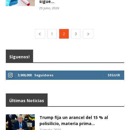
sigue...
29 julio, 2026
1
2
3
Síguenos!
3,900,000
Seguidores
SEGUIR
Últimas Noticias
Trump fija un arancel del 15 % al
polisilicio, materia prima...
7 agosto, 2026