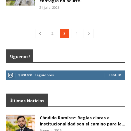
contagïo no ocurre...
21 julio, 2026
2
3
4
Síguenos!
3,900,000
Seguidores
SEGUIR
Últimas Noticias
Cándido Ramírez: Reglas claras e
institucionalidad son el camino para la...
6 agosto, 2026