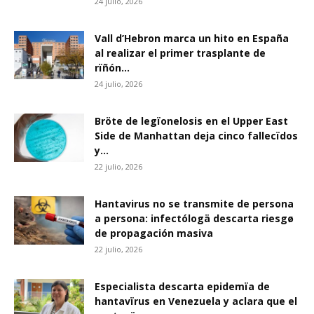
24 julio, 2026
Vall d’Hebron marca un hito en España
al realizar el primer trasplante de
rïñón...
24 julio, 2026
Bröte de legïonelosis en el Upper East
Side de Manhattan deja cinco fallecïdos
y...
22 julio, 2026
Hantavirus no se transmite de persona
a persona: infectólogä descarta riesgø
de propagación masiva
22 julio, 2026
Especialista descarta epidemïa de
hantavïrus en Venezuela y aclara que el