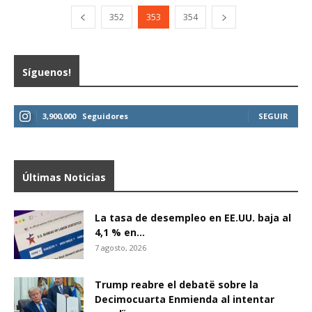
352
353
354
Síguenos!
3,900,000
Seguidores
SEGUIR
Últimas Noticias
La tasa de desempleo en EE.UU. baja al
4,1 % en...
7 agosto, 2026
Trump reabre el debatë sobre la
Decimocuarta Enmienda al intentar