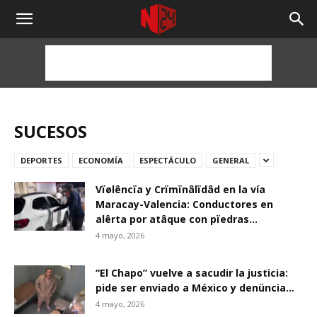
NOTICIAS
24
HORAS
SUCESOS
DEPORTES
ECONOMÍA
ESPECTÁCULO
GENERAL
Vïølêncïa y Crïmïnâlïdâd en la vía
Maracay-Valencia: Conductores en
alêrta por atâque con pïedras...
4 mayo, 2026
“El Chapo” vuelve a sacudir la justicia:
pide ser enviado a México y denüncia...
4 mayo, 2026