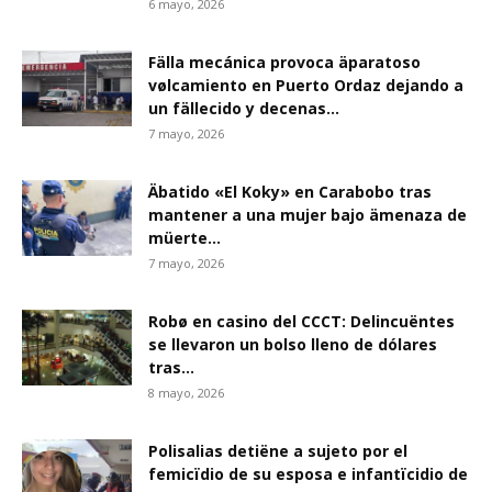
6 mayo, 2026
Fälla mecánica provoca äparatoso
vølcamiento en Puerto Ordaz dejando a
un fällecido y decenas...
7 mayo, 2026
Äbatido «El Koky» en Carabobo tras
mantener a una mujer bajo ämenaza de
müerte...
7 mayo, 2026
Robø en casino del CCCT: Delincuëntes
se llevaron un bolso lleno de dólares
tras...
8 mayo, 2026
Polisalias detiëne a sujeto por el
femicïdio de su esposa e infantïcidio de