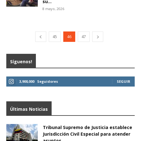
su...
8 mayo, 2026
45
46
47
Síguenos!
3,900,000
Seguidores
SEGUIR
Últimas Noticias
Tribunal Supremo de Justicia establece
Jurisdicción Civil Especial para atender
asuntos...