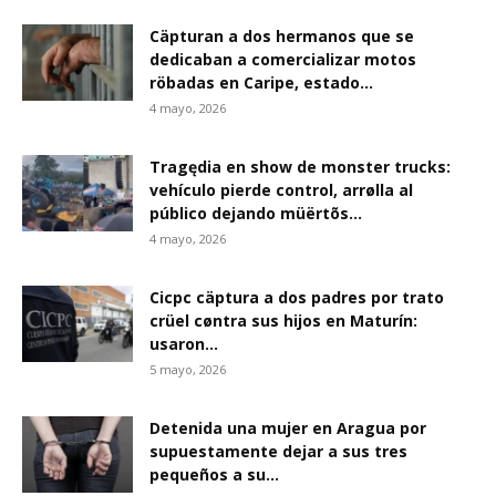
Cäpturan a dos hermanos que se
dedicaban a comercializar motos
röbadas en Caripe, estado...
4 mayo, 2026
Tragędia en show de monster trucks:
vehículo pierde control, arrølla al
público dejando müërtõs...
4 mayo, 2026
Cicpc cäptura a dos padres por trato
crüel cøntra sus hijos en Maturín:
usaron...
5 mayo, 2026
Detenida una mujer en Aragua por
supuestamente dejar a sus tres
pequeños a su...