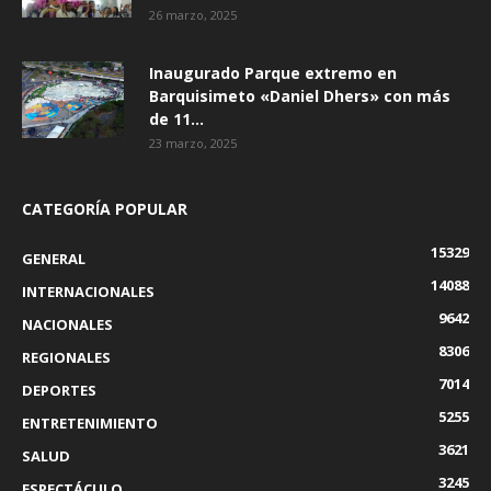
26 marzo, 2025
Inaugurado Parque extremo en
Barquisimeto «Daniel Dhers» con más
de 11...
23 marzo, 2025
CATEGORÍA POPULAR
15329
GENERAL
14088
INTERNACIONALES
9642
NACIONALES
8306
REGIONALES
7014
DEPORTES
5255
ENTRETENIMIENTO
3621
SALUD
3245
ESPECTÁCULO