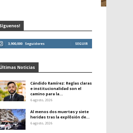
Síguenos!
3,900,000
Seguidores
SEGUIR
Últimas Noticias
Cándido Ramírez: Reglas claras
e institucionalidad son el
camino para la...
6 agosto, 2026
Al menos dos muertøs y siete
heridøs tras la explõsión de...
6 agosto, 2026