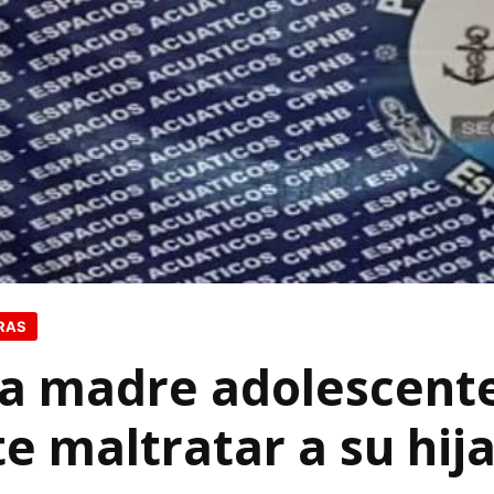
RAS
a madre adolescent
 maltratar a su hij