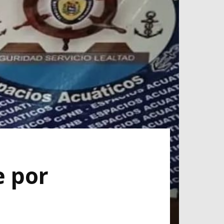
e por
a