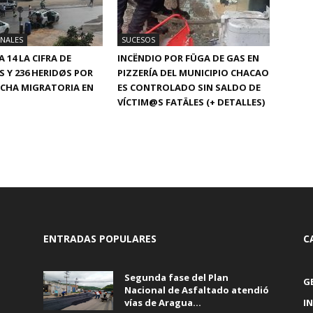
ONALES
SUCESOS
 14 LA CIFRA DE
INCËNDIO POR FÜGA DE GAS EN
S Y 236 HERIDØS POR
PIZZERÍA DEL MUNICIPIO CHACAO
CHA MIGRATORIA EN
ES CONTROLADO SIN SALDO DE
VÍCTIM@S FATÄLES (+ DETALLES)
ENTRADAS POPULARES
C
Segunda fase del Plan
G
Nacional de Asfaltado atendió
vías de Aragua...
I