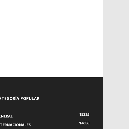
ATEGORÍA POPULAR
15329
ENERAL
14088
NTERNACIONALES