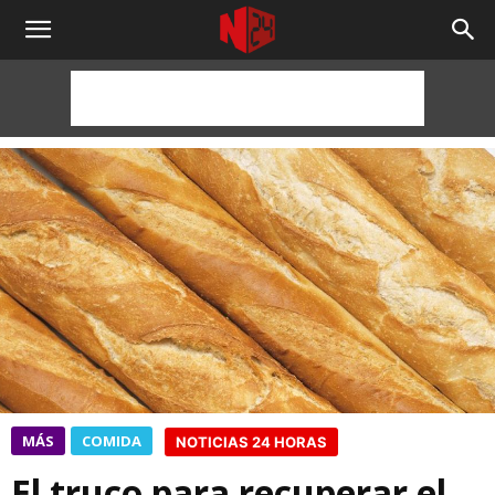
NOTICIAS
24
HORAS
MÁS
COMIDA
NOTICIAS 24 HORAS
El truco para recuperar el