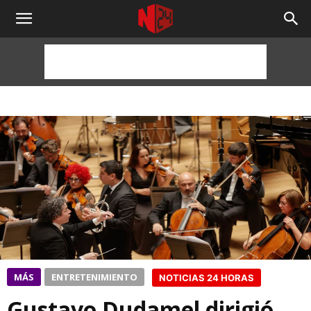
NOTICIAS
24
HORAS
MÁS
ENTRETENIMIENTO
NOTICIAS 24 HORAS
Gustavo Dudamel dirigió