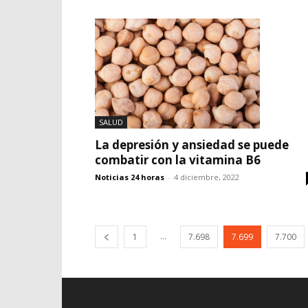
SALUD
La depresión y ansiedad se puede
combatir con la vitamina B6
Noticias 24 horas
-
4 diciembre, 2022
...
1
7.698
7.699
7.700