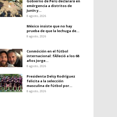
Gobierno de Perú declarará en
emërgencia a distritos de
Junín y...
8 agosto, 2026
México insiste que no hay
prueba de que la lechuga de...
8 agosto, 2026
Conmöción en el fútbol
internacional: fÄlleció a los 68
años Jorge...
8 agosto, 2026
Presidenta Delcy Rodríguez
felicita a la selección
masculina de fútbol por...
8 agosto, 2026