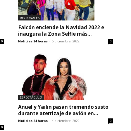
REGIONALES
Falcón enciende la Navidad 2022 e
inaugura la Zona Selfie más...
Noticias 24 horas
-
5 diciembre, 2022
0
0
ESPECTÁCULO
Anuel y Yailin pasan tremendo susto
durante aterrizaje de avión en...
Noticias 24 horas
-
4 diciembre, 2022
0
0