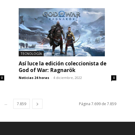
TECNOLOGÍA
Así luce la edición coleccionista de
God of War: Ragnarök
Noticias 24 horas
-
4 diciembre, 2022
0
0
...
7.859
Página 7.699 de 7.859