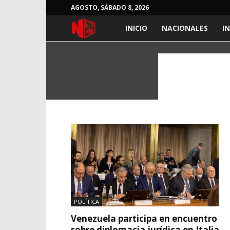
AGOSTO, SÁBADO 8, 2026
INICIO
NACIONALES
I
NOTICIAS
24
HORAS
POLÍTICA
Venezuela participa en encuentro
sobre diplomacia jurídica en Italia