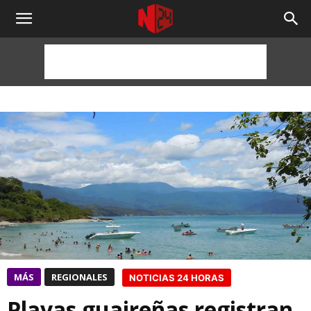
NOTICIAS
24
HORAS
MÁS
REGIONALES
NOTICIAS 24 HORAS
Playas guaireñas registran