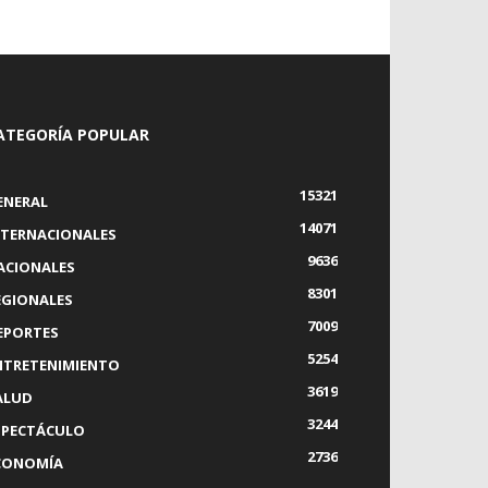
ATEGORÍA POPULAR
15321
ENERAL
14071
NTERNACIONALES
9636
ACIONALES
8301
EGIONALES
7009
EPORTES
5254
NTRETENIMIENTO
3619
ALUD
3244
SPECTÁCULO
2736
CONOMÍA