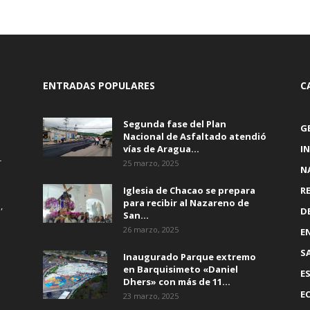
ENTRADAS POPULARES
C
Segunda fase del Plan
G
Nacional de Asfaltado atendió
vías de Aragua...
I
r
25 marzo, 2025
N
Iglesia de Chacao se prepara
R
para recibir al Nazareno de
,
D
San...
26 marzo, 2025
E
S
Inaugurado Parque extremo
en Barquisimeto «Daniel
E
Dhers» con más de 11...
E
23 marzo, 2025