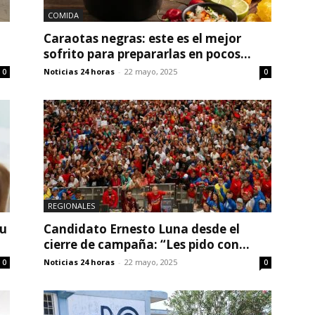
COMIDA
Caraotas negras: este es el mejor
sofrito para prepararlas en pocos...
Noticias 24 horas
-
22 mayo, 2025
0
0
REGIONALES
tu
Candidato Ernesto Luna desde el
cierre de campaña: “Les pido con...
Noticias 24 horas
-
22 mayo, 2025
0
0