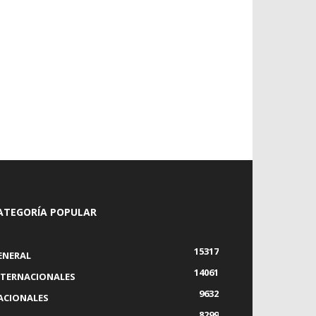
ATEGORÍA POPULAR
15317
ENERAL
14061
NTERNACIONALES
9632
ACIONALES
8299