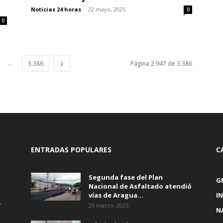
Noticias 24 horas
-
22 mayo, 2025
0
0
...
3.386
Página 2.947 de 3.386
ENTRADAS POPULARES
C
Segunda fase del Plan
G
Nacional de Asfaltado atendió
vías de Aragua...
I
r
25 marzo, 2025
N