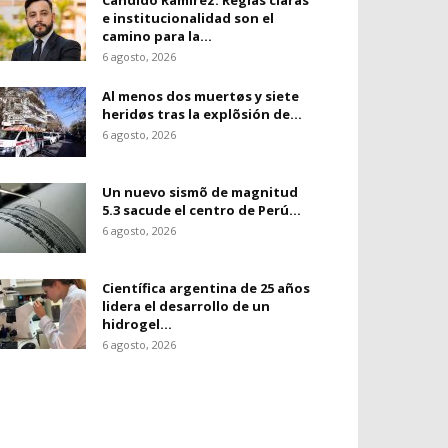
Cándido Ramírez: Reglas claras
e institucionalidad son el
camino para la...
6 agosto, 2026
Al menos dos muertøs y siete
heridøs tras la explõsión de...
6 agosto, 2026
Un nuevo sismõ de magnitud
5.3 sacude el centro de Perú...
6 agosto, 2026
Científica argentina de 25 años
lidera el desarrollo de un
hidrogel...
6 agosto, 2026