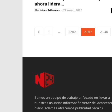
ahora lidera...
Noticias 24 horas
-
22 mayo, 2025
...
1
2.946
2.947
2.948
Somos un equipo de trabajo enfocado en llevar a
nuestros usuarios información veraz del acontece
diario. Además ofrecemos publicidad para tu