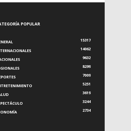
ATEGORÍA POPULAR
15317
ENERAL
14062
NTERNACIONALES
9632
ACIONALES
8299
EGIONALES
7009
EPORTES
5251
NTRETENIMIENTO
3619
ALUD
3244
SPECTÁCULO
2734
CONOMÍA