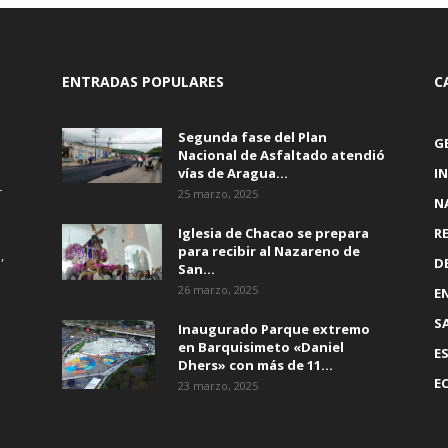
ENTRADAS POPULARES
C
Segunda fase del Plan
G
Nacional de Asfaltado atendió
vías de Aragua...
I
r
25 marzo, 2025
N
Iglesia de Chacao se prepara
R
para recibir al Nazareno de
,
D
San...
26 marzo, 2025
E
S
Inaugurado Parque extremo
en Barquisimeto «Daniel
E
Dhers» con más de 11...
E
23 marzo, 2025