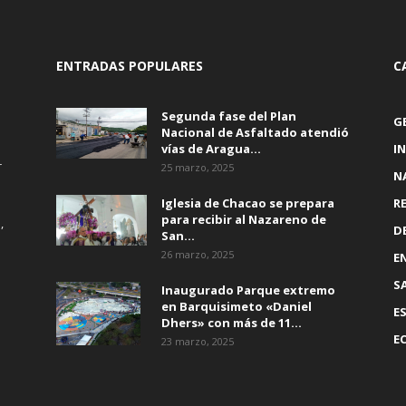
ENTRADAS POPULARES
C
Segunda fase del Plan
G
Nacional de Asfaltado atendió
vías de Aragua...
I
r
25 marzo, 2025
N
Iglesia de Chacao se prepara
R
para recibir al Nazareno de
,
D
San...
26 marzo, 2025
E
S
Inaugurado Parque extremo
en Barquisimeto «Daniel
E
Dhers» con más de 11...
E
23 marzo, 2025