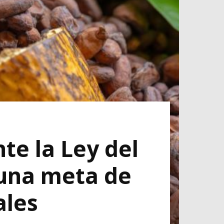
te la Ley del
 una meta de
ales