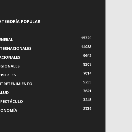
ATEGORÍA POPULAR
15329
ENERAL
14088
NTERNACIONALES
9642
ACIONALES
8307
EGIONALES
7014
EPORTES
5255
NTRETENIMIENTO
3621
ALUD
3245
SPECTÁCULO
2739
CONOMÍA