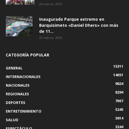
26 marzo, 2025
Inaugurado Parque extremo en
Barquisimeto «Daniel Dhers» con más
de 11...
23 marzo, 2025
CATEGORÍA POPULAR
15311
GENERAL
14051
INTERNACIONALES
9624
NACIONALES
8294
REGIONALES
7007
DEPORTES
5245
ENTRETENIMIENTO
3614
SALUD
3244
ESPECTÁCULO