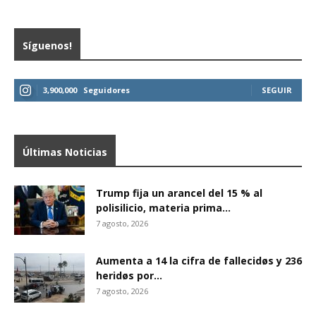
Síguenos!
3,900,000
Seguidores
SEGUIR
Últimas Noticias
Trump fija un arancel del 15 % al
polisilicio, materia prima...
7 agosto, 2026
Aumenta a 14 la cifra de fallecidøs y 236
heridøs por...
7 agosto, 2026