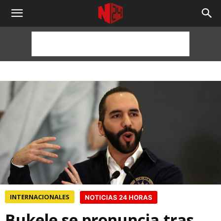
NOTICIAS
24
HORAS
INTERNACIONALES
NOTICIAS 24 HORAS
Bukele se pronuncia tras