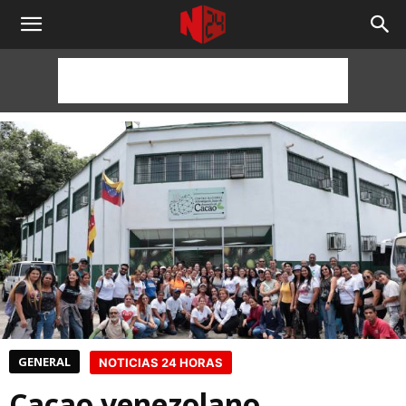
NOTICIAS
24
HORAS
GENERAL
NOTICIAS 24 HORAS
Cacao venezolano