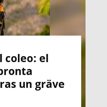
 coleo: el
 pronta
ras un gräve