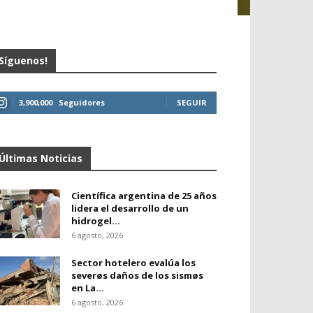
Síguenos!
3,900,000
Seguidores
SEGUIR
Últimas Noticias
Científica argentina de 25 años
lidera el desarrollo de un
hidrogel...
6 agosto, 2026
Sector hotelero evalúa los
severøs daños de los sismøs
en La...
6 agosto, 2026