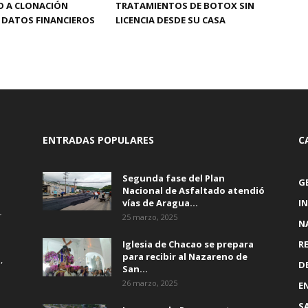
O A CLONACIÓN
TRATAMIENTOS DE BOTOX SIN
 DATOS FINANCIEROS
LICENCIA DESDE SU CASA
ENTRADAS POPULARES
C
Segunda fase del Plan
G
Nacional de Asfaltado atendió
vías de Aragua...
I
r
25 marzo, 2025
N
Iglesia de Chacao se prepara
R
para recibir al Nazareno de
,
D
San...
26 marzo, 2025
E
S