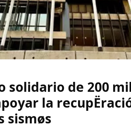
 solidario de 200 mi
apoyar la recupËraci
s sismøs