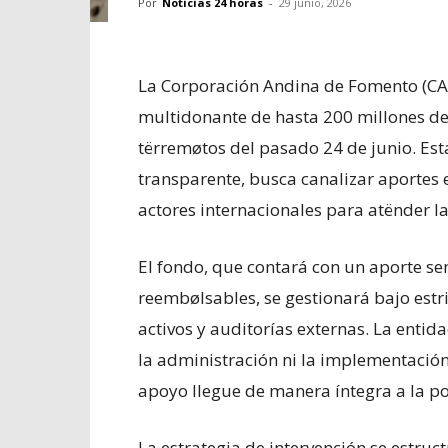
Por
Noticias 24 horas
-
29 junio, 2026
​La Corporación Andina de Fomento (CA
multidonante de hasta 200 millones de 
tërremøtos del pasado 24 de junio. Est
transparente, busca canalizar aportes 
actores internacionales para atënder l
​El fondo, que contará con un aporte se
reembølsables, se gestionará bajo estr
activos y auditorías externas. La enti
la administración ni la implementación
apoyo llegue de manera íntegra a la p
​La estrategia de intervención se estru