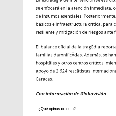
se enfocará en la atención inmediata, 
de insumos esenciales. Posteriormente, 
básicos e infraestructura crítîca, para
resiliente y mitîgación de riësgos ante 
​El balance oficial de la tragËdia repor
familias damnificÄdas. Además, se han 
hospitäles y otros centros crítïcos, mi
apoyo de 2.624 rescätistas internaciona
Caracas.
Con información de Globovisión
¿Qué opinas de esto?