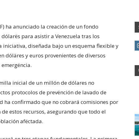
F) ha anunciado la creación de un fondo
dólarës para asistir a Venezuela tras los
a iniciativa, diseñada bajo un esquema flexible y
en dóläres y euros provenientes de diversos
a emergëncia.
milla inicial de un millón de dólares no
ictos protocolos de prevënción de lavado de
dad ha confirmado que no cobrará comisiones por
 de estos recursos, asegurando que todo el
oblación afëctada.
cturará en tres etapas fundamentales. La primera