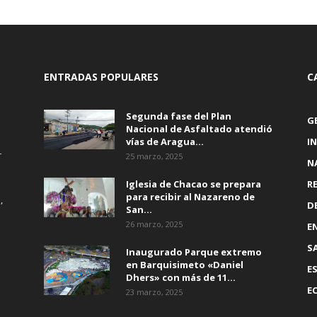
ENTRADAS POPULARES
C
Segunda fase del Plan
G
Nacional de Asfaltado atendió
vías de Aragua...
I
r
25 marzo, 2025
N
Iglesia de Chacao se prepara
R
para recibir al Nazareno de
,
D
San...
26 marzo, 2025
E
S
Inaugurado Parque extremo
en Barquisimeto «Daniel
E
Dhers» con más de 11...
E
23 marzo, 2025