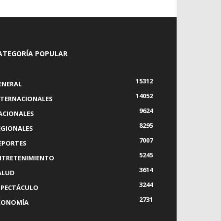
ATEGORÍA POPULAR
15312
ENERAL
14052
NTERNACIONALES
9624
ACIONALES
8295
EGIONALES
7007
EPORTES
5245
NTRETENIMIENTO
3614
ALUD
3244
SPECTÁCULO
2731
CONOMÍA