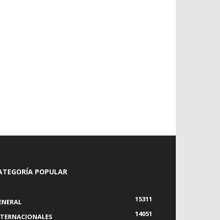
ATEGORÍA POPULAR
15311
ENERAL
14051
NTERNACIONALES