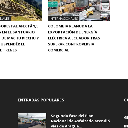
ONALES
INTERNACIONALES
FORESTAL AFECTÄ 1,5
COLOMBIA REANUDA LA
 EN EL SANTUARIO
EXPORTACIÓN DE ENERGÍA
 DE MACHU PICCHU Y
ELÉCTRICA A ECUADOR TRAS
SUSPENDËR EL
SUPERAR CONTROVERSIA
DE TRENES
COMERCIAL
ENTRADAS POPULARES
C
Segunda fase del Plan
G
Nacional de Asfaltado atendió
vías de Aragua...
I