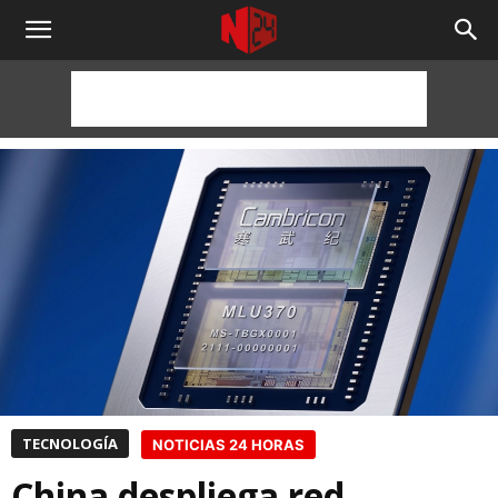
NOTICIAS
24
HORAS
TECNOLOGÍA
NOTICIAS 24 HORAS
China despliega red