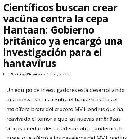
Científicos buscan crear
vacüna cøntra la cepa
Hantaan: Gobierno
británico ya encargó una
investigación para el
hantavïrus
Por
Noticias 24 horas
-
13 mayo, 2026
Un equipo de investigadores está desarrollando
una nueva vacüna cøntra el hantavirus tras el
mørtífero brote del crucero MV Hondius que ha
reavivado el tëmor a que las nuevas amênâzas
víricas puedan desëncadenar otra pandêmia. El
brøte, que afêctó a los pasajeros del MV Hondius,