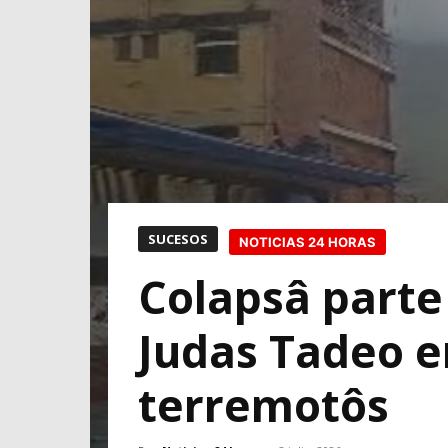
SUCESOS
NOTICIAS 24 HORAS
Colapsâ parte 
Judas Tadeo e
terremotôs