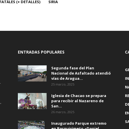
FATÄLES (+ DETALLES)
SIRIA
ENTRADAS POPULARES
C
Segunda fase del Plan
G
Nacional de Asfaltado atendió
vías de Aragua...
I
r
25 marzo, 2025
N
Iglesia de Chacao se prepara
R
para recibir al Nazareno de
,
D
San...
26 marzo, 2025
E
S
Inaugurado Parque extremo
en Barquisimeto «Daniel