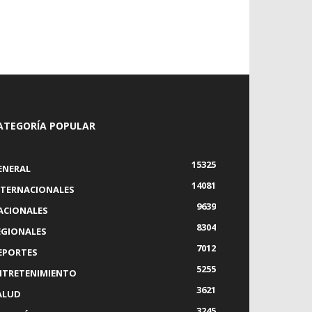
ATEGORÍA POPULAR
15325
ENERAL
14081
NTERNACIONALES
9639
ACIONALES
8304
EGIONALES
7012
EPORTES
5255
NTRETENIMIENTO
3621
ALUD
3245