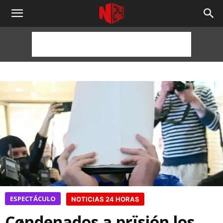
NOTICIAS
24
HORAS
ESPECTÁCULO
NOTICIAS 24 HORAS
Cøndenados a prïsión los