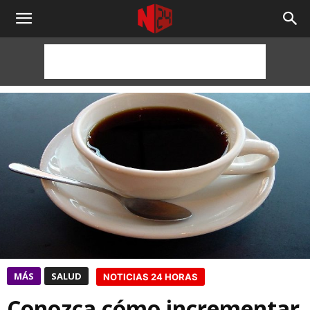
NOTICIAS
24
HORAS
MÁS
SALUD
NOTICIAS 24 HORAS
Conozca cómo incrementar