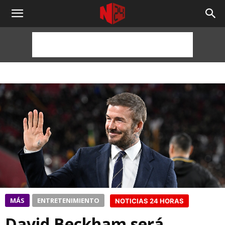
NOTICIAS
24
HORAS
MÁS
ENTRETENIMIENTO
NOTICIAS 24 HORAS
David Beckham será