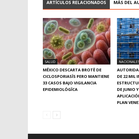
ARTÍCULOS RELACIONADOS
MÁS DEL A
SALUD
NACIONALE
MÉXICO DESCARTA BROTË DE
AUTORIDA
CICLOSPORIASÏS PERO MANTIENE
DE 22 MIL 
33 CASOS BAJO VIGILANCIA
ESTRUCTU
EPIDEMIOLÓGÏCA
DE JUNIO 
APLICACIÓ
PLAN VENE