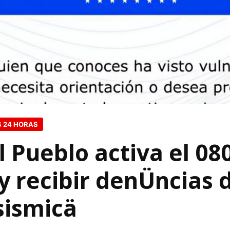
S 24 HORAS
l Pueblo activa el 0
y recibir denÜncias 
sismicä