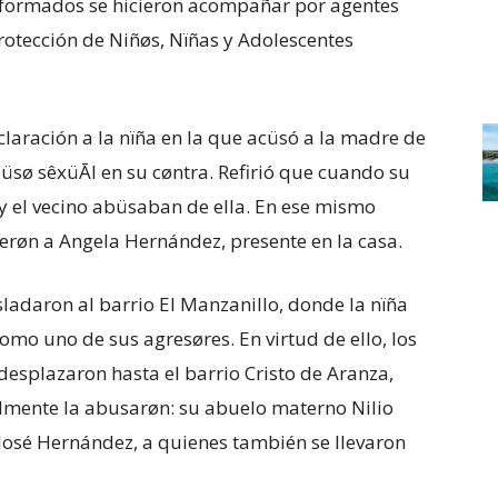
niformados se hicieron acompañar por agentes
otección de Niñøs, Nïñas y Adolescentes
eclaración a la nïña en la que acüsó a la madre de
üsø sêxüĀl en su cøntra. Refirió que cuando su
y el vecino abüsaban de ella. En ese mismo
erøn a Angela Hernández, presente en la casa.
sladaron al barrio El Manzanillo, donde la nïña
omo uno de sus agresøres. En virtud de ello, los
e desplazaron hasta el barrio Cristo de Aranza,
almente la abusarøn: su abuelo materno Nilio
 José Hernández, a quienes también se llevaron