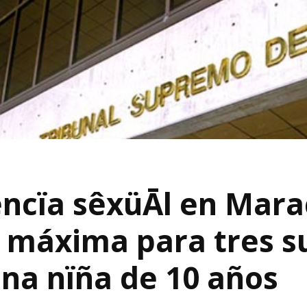
êncïa sêxüĀl en Mara
máxima para tres s
na nïña de 10 años