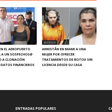
SUCESOS
EN EL AEROPUERTO
ARRESTÂN EN MIAMI A UNA
 A UN SOSPECHOSØ
MUJER POR OFRECER
O A CLONACIÓN
TRATAMIENTOS DE BOTOX SIN
 DATOS FINANCIEROS
LICENCIA DESDE SU CASA
ENTRADAS POPULARES
C