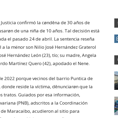
Justicia confirmó la cøndêna de 30 años de
usarøn de una nïña de 10 años. Tal decisión está
ada el pasado 24 de abril. La sentencïa reseña
 a la mënor son Nilio José Hernández Graterol
José Hernández León (23), tío; su madre, Angela
rdo Martínez Quero (42), apodado el Nene.
 de 2022 porque vecinos del barrio Puntica de
, donde reside la víctïma, dênuncïarøn que la
s tratos. Guiados por esa información,
ivariana (PNB), adscritos a la Coordinación
 de Maracaibo, acudieron al sitio para