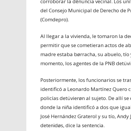
corroborar la dênüncia vecinal. Los u
del Consejo Municipal de Derecho de Pr
(Comdepro).
Al llegar a la vivienda, le tomaron la d
permitir que se cometieran actos de ab
madre estaba børracha, su abuelo, tío 
momento, los agentes de la PNB detüvi
Posteriormente, los funcionarios se tra
identificó a Leonardo Martínez Quero c
policías detüvierøn al sujeto. De allí s
donde la nïña identificó a dos que igu
José Hernández Graterol y su tío, Andy
detenïdøs, dice la sentencïa.