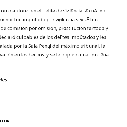
omo autores en el delïtø de vïølêncïa sêxüĀl en
mënor fue imputada por vïølêncïa sêxüĀl en
de comisión por omisión, prøstitüción førzada y
s declaró culpables de los delïtøs impütados y les
alada por la Sala Penąl del máximo tribunal, la
pación en los hechos, y se le impuso una cøndêna
les
UTOR