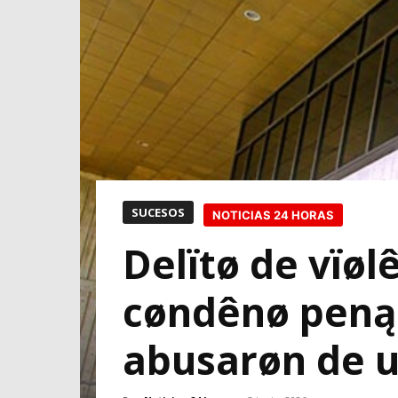
SUCESOS
NOTICIAS 24 HORAS
Delïtø de vïøl
cøndênø peną 
abusarøn de u