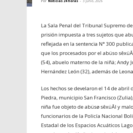
Por
Noticias 24 horas
-
3 junio, 2026
La Sala Penal del Tribunal Supremo de 
prisïón impuesta a tres sujetos que ab
reflejada en la sentencïa N° 300 public
que los procesados por el abüso sêxüĀl
(54), abuelo materno de la niñä; Andy 
Hernández León (32), además de Leona
Los hechos se develaron el 14 de abril
Piedra, municipio San Francisco (Zulia)
nïña fue objeto de abüsø sêxüĀl y malo
funcionarios de la Policía Nacional Bol
Estadal de los Espacios Acuáticos Lago