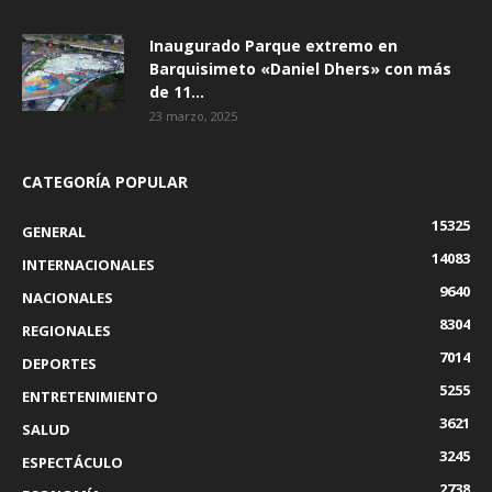
Inaugurado Parque extremo en
Barquisimeto «Daniel Dhers» con más
de 11...
23 marzo, 2025
CATEGORÍA POPULAR
15325
GENERAL
14083
INTERNACIONALES
9640
NACIONALES
8304
REGIONALES
7014
DEPORTES
5255
ENTRETENIMIENTO
3621
SALUD
3245
ESPECTÁCULO
2738