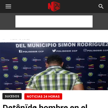
NOTICIAS
24
HORAS
SUCESOS
NOTICIAS 24 HORAS
Detênïdø hombre en el