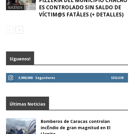
PIZZERÍA DEL MUNICIPIO CHACAO
ES CONTROLADO SIN SALDO DE
SUCESOS
VÍCTIM@S FATÄLES (+ DETALLES)
Síguenos!
3,900,000
Seguidores
SEGUIR
Últimas Noticias
Bomberos de Caracas controlan
incËndio de gran magnitud en El
Llanito...