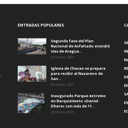
ENTRADAS POPULARES
C
Segunda fase del Plan
G
Nacional de Asfaltado atendió
vías de Aragua...
I
r
25 marzo, 2025
N
Iglesia de Chacao se prepara
R
para recibir al Nazareno de
,
D
San...
26 marzo, 2025
E
S
Inaugurado Parque extremo
en Barquisimeto «Daniel
E
Dhers» con más de 11...
E
23 marzo, 2025