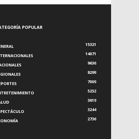
ATEGORÍA POPULAR
15321
ENERAL
14071
NTERNACIONALES
9636
ACIONALES
8299
EGIONALES
7009
EPORTES
5252
NTRETENIMIENTO
3619
ALUD
3244
SPECTÁCULO
2736
CONOMÍA