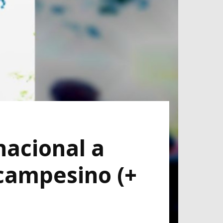
nacional a
r campesino (+