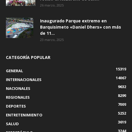
26 marzo, 2025
Inaugurado Parque extremo en
Barquisimeto «Daniel Dhers» con más
de 11...
23 marzo, 2025
CATEGORÍA POPULAR
15319
GENERAL
14067
INTERNACIONALES
9632
NACIONALES
8299
REGIONALES
7009
DEPORTES
5252
ENTRETENIMIENTO
3619
SALUD
3244