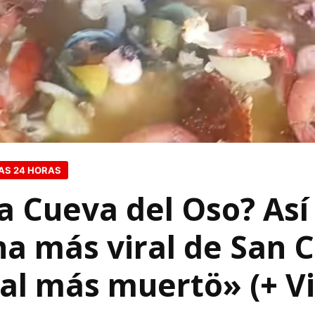
AS 24 HORAS
la Cueva del Oso? Así 
ha más viral de San C
«al más muertö» (+ V