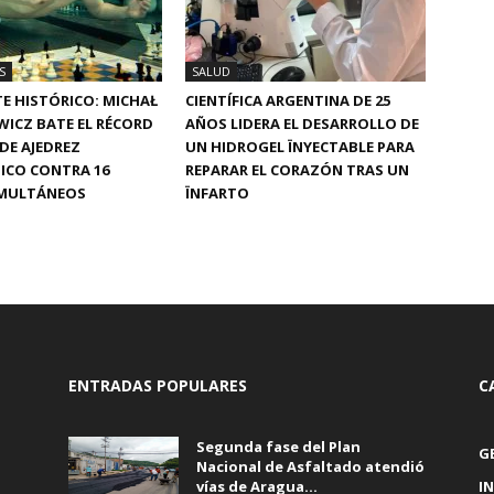
S
SALUD
E HISTÓRICO: MICHAŁ
CIENTÍFICA ARGENTINA DE 25
ICZ BATE EL RÉCORD
AÑOS LIDERA EL DESARROLLO DE
DE AJEDREZ
UN HIDROGEL ÏNYECTABLE PARA
ICO CONTRA 16
REPARAR EL CORAZÓN TRAS UN
IMULTÁNEOS
ÏNFARTO
ENTRADAS POPULARES
C
Segunda fase del Plan
G
Nacional de Asfaltado atendió
vías de Aragua...
I