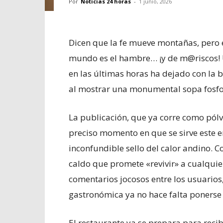
Por
Noticias 24 horas
-
1 junio, 2026
Dicen que la fe mueve montañas, pero e
mundo es el hambre… ¡y de m@riscos! 
en las últimas horas ha dejado con la b
al mostrar una monumental sopa fosfor
La publicación, que ya corre como pólvÖ
preciso momento en que se sirve este e
inconfundible sello del calor andino. 
caldo que promete «revivir» a cualquier
comentarios jocosos entre los usuari
gastronómica ya no hace falta ponerse 
El restaurante ya se prepara para reci