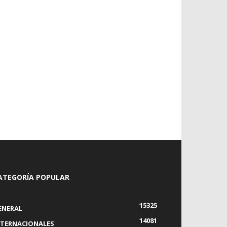
ATEGORÍA POPULAR
15325
ENERAL
14081
NTERNACIONALES