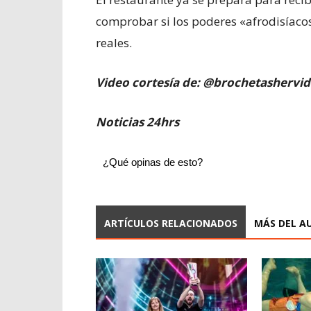
comprobar si los poderes «afrodisíacos
reales.
Video cortesía de: @
brochetashervid
Noticias 24hrs
¿Qué opinas de esto?
ARTÍCULOS RELACIONADOS
MÁS DEL A