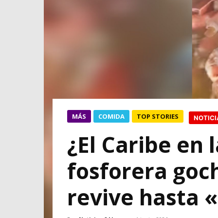
MÁS
COMIDA
TOP STORIES
NOTICI
¿El Caribe en 
fosforera goc
revive hasta 