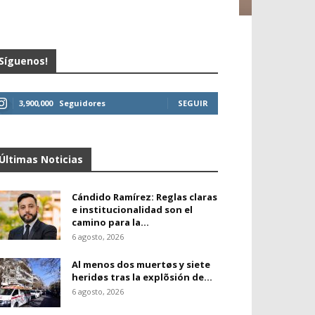
Síguenos!
3,900,000
Seguidores
SEGUIR
Últimas Noticias
Cándido Ramírez: Reglas claras
e institucionalidad son el
camino para la...
6 agosto, 2026
Al menos dos muertøs y siete
heridøs tras la explõsión de...
6 agosto, 2026