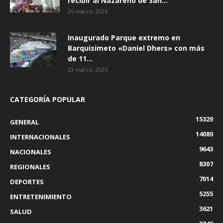
recibir al Nazareno de San...
26 marzo, 2025
Inaugurado Parque extremo en
Barquisimeto «Daniel Dhers» con más
de 11...
23 marzo, 2025
CATEGORÍA POPULAR
15329
GENERAL
14089
INTERNACIONALES
9643
NACIONALES
8307
REGIONALES
7014
DEPORTES
5255
ENTRETENIMIENTO
3621
SALUD