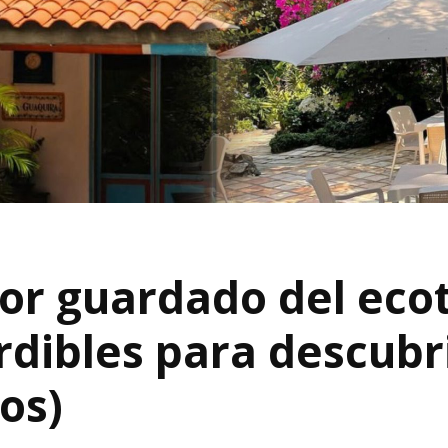
jor guardado del eco
dibles para descubri
os)