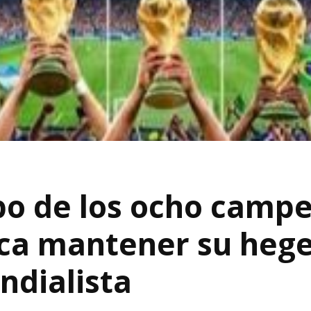
upo de los ocho camp
sca mantener su heg
ndialista