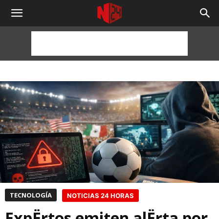
NOTICIAS
24
HORAS
TECNOLOGÍA
NOTICIAS 24 HORAS
ExpËrtos emiten alËrta por