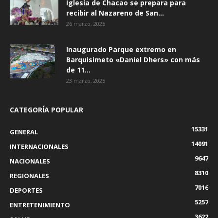
Iglesia de Chacao se prepara para
recibir al Nazareno de San...
26 marzo, 2025
Inaugurado Parque extremo en
Barquisimeto «Daniel Dhers» con más
de 11...
23 marzo, 2025
CATEGORÍA POPULAR
15331
GENERAL
14091
INTERNACIONALES
9647
NACIONALES
8310
REGIONALES
7016
DEPORTES
5257
ENTRETENIMIENTO
3622