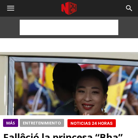
NOTICIAS
24
HORAS
MÁS
ENTRETENIMIENTO
NOTICIAS 24 HORAS
Fallêció la princesa “Bha”,