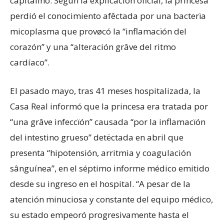
capitalino. Según la explicación oficial, la princesa
perdió el conocimiento afêctada por una bacterïa
micoplasma que provøcó la “inflamacïón del
corazón” y una “alteración grâve del ritmo
cardíaco”.
El pasado mayo, tras 41 meses hospitalizada, la
Casa Real informó que la princesa era tratada por
“una grâve infeccïón” causada “por la inflamacïón
del intestino grueso” detëctada en abril que
presenta “hipotensión, arritmia y coagulación
sânguínea”, en el séptimo informe médico emitido
desde su ingreso en el hospital. “A pesar de la
atención minuciosa y constante del equipo médico,
su estado empeoró progresivamente hasta el