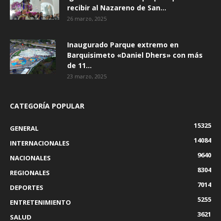
recibir al Nazareno de San...
26 marzo, 2025
Inaugurado Parque extremo en
Barquisimeto «Daniel Dhers» con más
de 11...
23 marzo, 2025
CATEGORÍA POPULAR
15325
GENERAL
14084
INTERNACIONALES
9640
NACIONALES
8304
REGIONALES
7014
DEPORTES
5255
ENTRETENIMIENTO
3621
SALUD