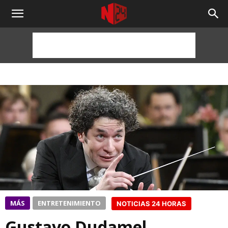
NOTICIAS
24
HORAS
MÁS
ENTRETENIMIENTO
NOTICIAS 24 HORAS
Gustavo Dudamel