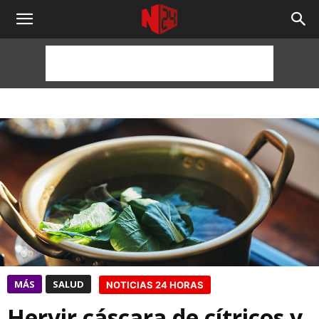
NOTICIAS
24
HORAS
MÁS
SALUD
NOTICIAS 24 HORAS
Hervir cáscara de cítricos y