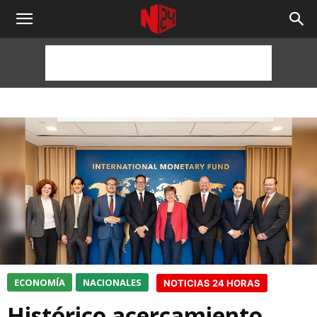
NOTICIAS
24
HORAS
ECONOMÍA
NACIONALES
NOTICIAS 24 HORAS
Histórico acercamiento