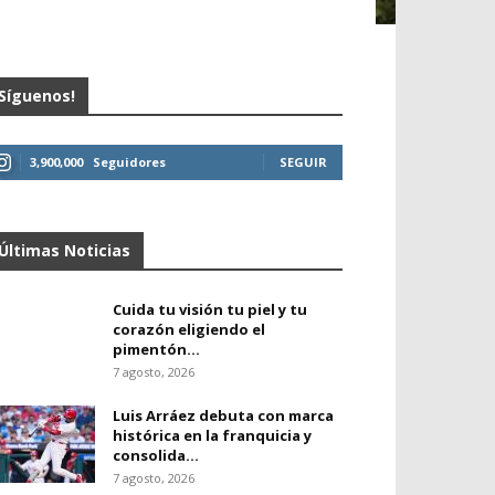
Síguenos!
3,900,000
Seguidores
SEGUIR
Últimas Noticias
Cuida tu visión tu piel y tu
corazón eligiendo el
pimentón...
7 agosto, 2026
Luis Arráez debuta con marca
histórica en la franquicia y
consolida...
7 agosto, 2026