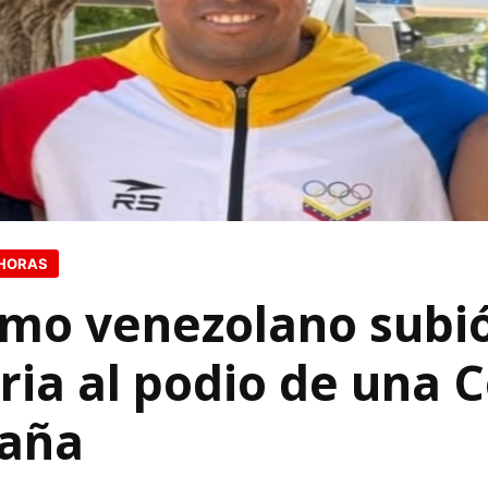
 HORAS
Remo venezolano subi
oria al podio de una 
aña