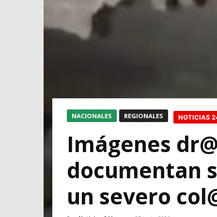
NACIONALES
REGIONALES
NOTICIAS 
Imágenes dr@
documentan su
un severo col@