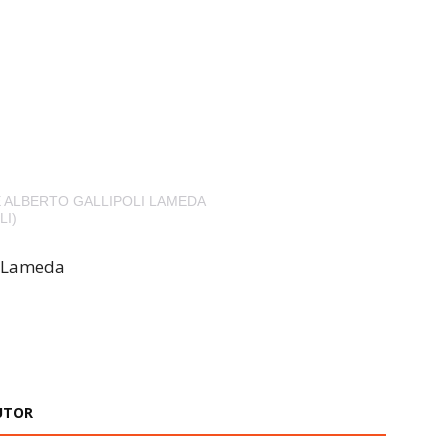
 ALBERTO GALLIPOLI LAMEDA
LI)
i Lameda
UTOR