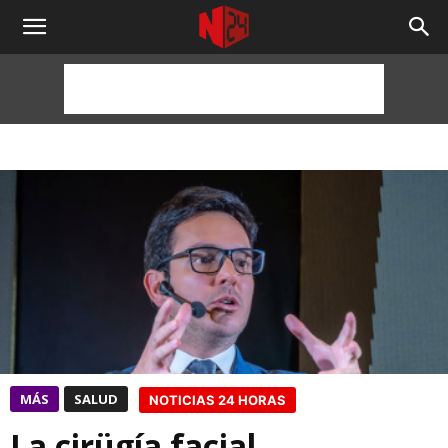
NOTICIAS
24
HORAS
MÁS
SALUD
NOTICIAS 24 HORAS
La cirügía facial