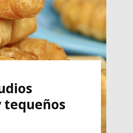
tudios
y tequeños