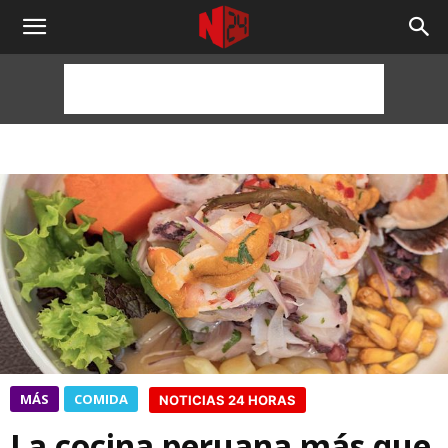
NOTICIAS
24
HORAS
MÁS
COMIDA
NOTICIAS 24 HORAS
La cocina peruana más que