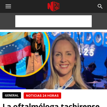
NOTICIAS
24
HORAS
GENERAL
NOTICIAS 24 HORAS
La oftalmóloga tachirense