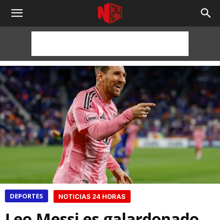
NOTICIAS
24
HORAS
DEPORTES
NOTICIAS 24 HORAS
Leo Messi es galardonado