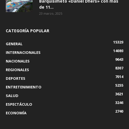
Barquisimeto «Daniel Dhers» con más
de 11...
23 marzo, 2025
CATEGORÍA POPULAR
15329
GENERAL
14089
INTERNACIONALES
9643
NACIONALES
8307
REGIONALES
7014
DEPORTES
5255
ENTRETENIMIENTO
3621
SALUD
3246
ESPECTÁCULO
2740
ECONOMÍA